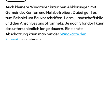
Auch kleinere Windräder brauchen Abklärungen mit
Gemeinde, Kanton und Netzbetreiber. Dabei geht es
zum Beispiel um Bauvorschriften, Lärm, Landschaftsbild
und den Anschluss ans Stromnetz. Je nach Standort kann
das unterschiedlich lange dauern. Eine erste
Abschätzung kann man mit der
Windkarte der
Schweiz
vornehmen.
Unsere Einschätzung
Wir übernehmen die Abklärungen und bereiten alle
Unterlagen sorgfältig vor. Eine Bewilligung können wir
nicht garantieren, aber wir sorgen dafür, dass dein
Projekt sauber und vollständig eingereicht wird.
3
Wind ist Ergänzung, kein PV-
Ersatz