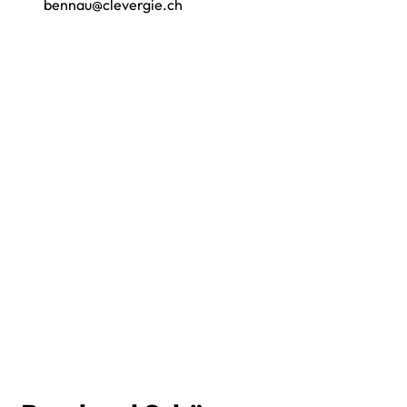
bennau@clevergie.ch