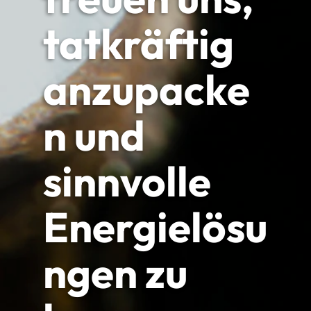
tatkräftig
anzupacke
n und
sinnvolle
Energielösu
ngen zu