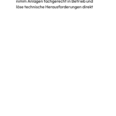
nimm Anlagen fachgerecht in Betrieb und
löse technische Herausforderungen direkt
vor Ort.
Technische/r Supporter:in
Wyssachen
60-100%
Per sofort
Löse technische Herausforderungen,
unterstütze unsere Kundinnen und Kunden
und sorge dafür, dass ihre Energieanlagen