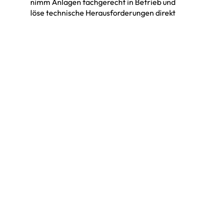
nimm Anlagen fachgerecht in Betrieb und
löse technische Herausforderungen direkt
vor Ort.
Technische/r Supporter:in
Wyssachen
60-100%
Per sofort
Löse technische Herausforderungen,
unterstütze unsere Kundinnen und Kunden
und sorge dafür, dass ihre Energieanlagen