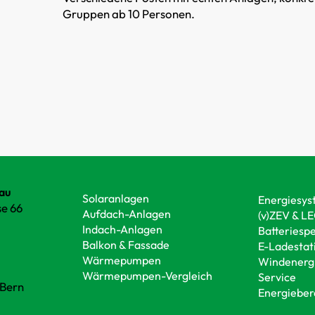
Gruppen ab 10 Personen.
au
Solaranlagen
Energiesy
e 66
Aufdach-Anlagen
(v)ZEV & L
n
Indach-Anlagen
Batteriesp
Balkon & Fassade
E-Ladestat
Wärmepumpen
Windenerg
Wärmepumpen-Vergleich
Service
 Bern
Energieber