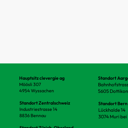
Hauptsitz clevergie ag
Standort Aarg
Möösli 307
Bahnhofstrass
4954 Wyssachen
5605 Dottiko
Standort Zentralschweiz
Standort Bern
Industriestrasse 14
Lückhalde 14
8836 Bennau
3074 Muri bei
Standort Zürich-Oberland