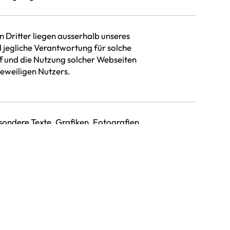
 Dritter liegen ausserhalb unseres
 jegliche Verantwortung für solche
f und die Nutzung solcher Webseiten
jeweiligen Nutzers.
esondere Texte, Grafiken, Fotografien,
urheberrechtlich geschützt.
it nicht anders angegeben – bei der
ligen Urheberinnen, Urhebern und
 verfügt für verwendete Inhalte Dritter
chte.
ng, Verbreitung oder sonstige
lb der gesetzlich zulässigen Nutzung ist