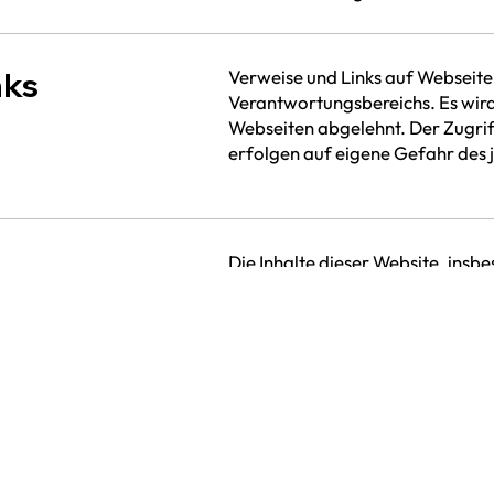
nks
Verweise und Links auf Webseiten
Verantwortungsbereichs. Es wird
Webseiten abgelehnt. Der Zugrif
erfolgen auf eigene Gefahr des 
Die Inhalte dieser Website, insb
Videos und andere Dateien, sind 
Die Urheberrechte liegen – sowe
clevergie ag oder bei den jewei
Rechteinhabern. Die clevergie ag
über entsprechende Nutzungsre
Eine Vervielfältigung, Bearbeitu
Verwendung der Inhalte ausserha