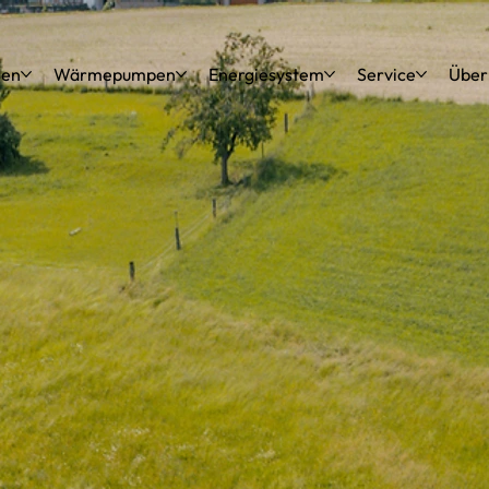
gen
Wärmepumpen
Energiesystem
Service
Über