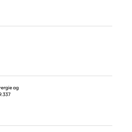
ergie ag
9.337