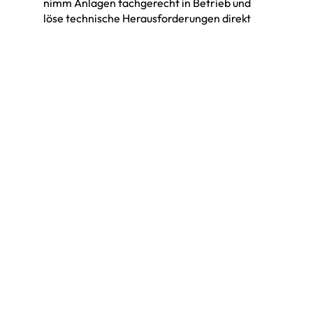
nimm Anlagen fachgerecht in Betrieb und
löse technische Herausforderungen direkt
vor Ort.
Technische/r Supporter:in
Wyssachen
60-100%
Per sofort
Löse technische Herausforderungen,
unterstütze unsere Kundinnen und Kunden
und sorge dafür, dass ihre Energieanlagen